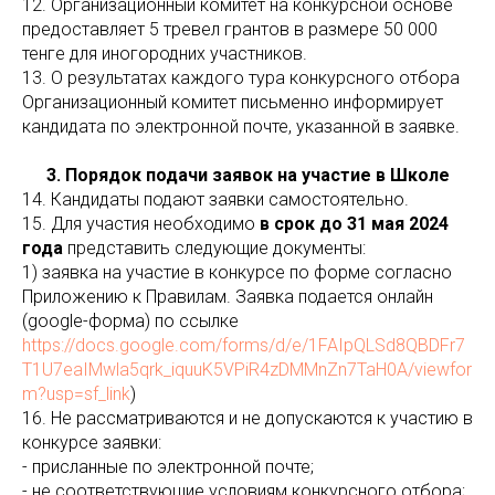
12. Организационный комитет на конкурсной основе
предоставляет 5 тревел грантов в размере 50 000
тенге для иногородних участников.
13. О результатах каждого тура конкурсного отбора
Организационный комитет письменно информирует
кандидата по электронной почте, указанной в заявке.
3. Порядок подачи заявок на участие в Школе
14. Кандидаты подают заявки самостоятельно.
15. Для участия необходимо
в срок до 31 мая 2024
года
представить следующие документы:
1) заявка на участие в конкурсе по форме согласно
Приложению к Правилам. Заявка подается онлайн
(google-форма) по ссылке
https://docs.google.com/forms/d/e/1FAIpQLSd8QBDFr7
T1U7eaIMwla5qrk_iquuK5VPiR4zDMMnZn7TaH0A/viewfor
m?usp=sf_link
)
16. Не рассматриваются и не допускаются к участию в
конкурсе заявки:
- присланные по электронной почте;
- не соответствующие условиям конкурсного отбора;