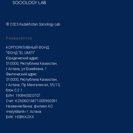
© 2023 Kazakhstan Sociology Lab
Реквизиттер
КОРПОРАТИВНЫЙ ФОНД
"ФОНД "EL UMITI"
Юридический адрес:
010000, Республика Казахстан,
г.Астана, ул.Бокейхана, 1
Фактический адрес:
010000, Республика Казахстан,
г.Астана, Пр.Мангилик ел, 55/13,
блок С.2.1.
БИН: 190940020707
Счет: KZ60601A871005960391
Название банка: филиал АО
«HalykBank» г. Астана
БИК: HSBKKZKX