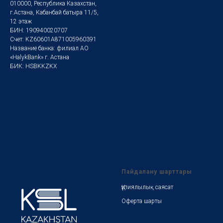
010000, Республика Казахстан,
г.Астана, Кабанбай батыра 11/5,
12 этаж
БИН: 190940020707
Счет: KZ60601A871005960391
Название банка: филиал АО
«HalykBank» г. Астана
БИК: HSBKKZKX
Пайдалану шарттары
Құпиялылық саясат
Оферта шарты